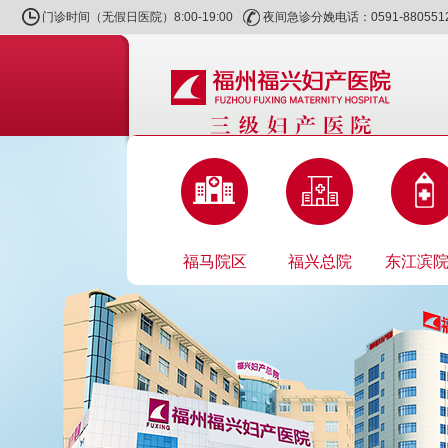
门诊时间（无假日医院）8:00-19:00
夜间急诊分娩电话：0591-880551
福马院区
福兴总院
东江滨