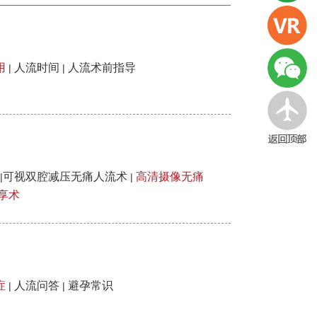
用
人流时间
人流术前指导
|
|
可视双腔减压无痛人流术
高清摄像无痛
|
|
享术
症
人流问答
避孕常识
|
|