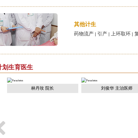
其他计生
药物流产
引产
上环取环
|
|
|
计划生育医生
林丹玫 院长
刘俊华 主治医师