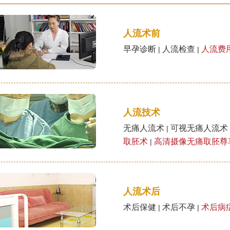
人流术前
早孕诊断
人流检查
人流费
|
|
人流技术
无痛人流术
可视无痛人流术
|
取胚术
高清摄像无痛取胚尊
|
人流术后
术后保健
术后不孕
术后病
|
|